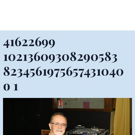
41622699
10213609308290583
8234561975657431040
o 1