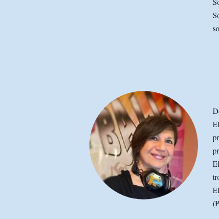
So
So
so
De
El
pr
pr
El
t
El
(P