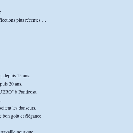
.
élections plus récentes …
' depuis 15 ans.
uis 20 ans.
UERO" à Panticosa.
,
citent les danseurs.
ec bon goût et élégance
 travaille pour que