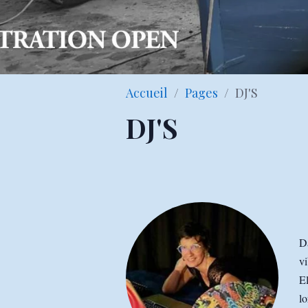
Accueil
Pages
DJ'S
DJ'S
Da
vi
El
lo