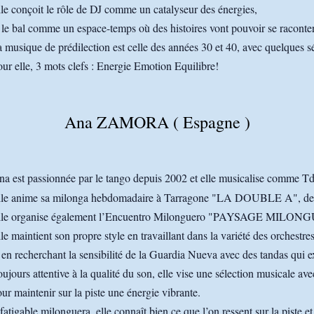
le conçoit le rôle de DJ comme un catalyseur des énergies,
 le bal comme un espace-temps où des histoires vont pouvoir se raconter
 musique de prédilection est celle des années 30 et 40, avec quelques s
ur elle, 3 mots clefs : Energie Emotion Equilibre!
Ana ZAMORA ( Espagne )
a est passionnée par le tango depuis 2002 et elle musicalise comme Tdj
lle anime sa milonga hebdomadaire à Tarragone "LA DOUBLE A", dep
lle organise également l’Encuentro Milonguero "PAYSAGE MILONG
le maintient son propre style en travaillant dans la variété des orchestres
 en recherchant la sensibilité de la Guardia Nueva avec des tandas qui ex
ujours attentive à la qualité du son, elle vise une sélection musicale av
ur maintenir sur la piste une énergie vibrante.
fatigable milonguera, elle connaît bien ce que l’on ressent sur la piste et