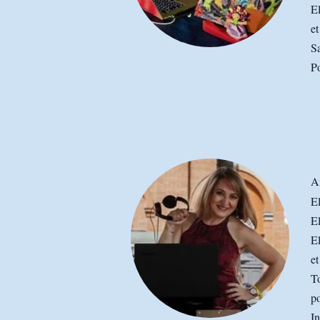
El
et
Sa
Po
An
E
E
El
et
To
po
In