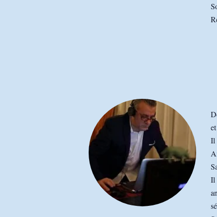
So
Re
De
et
Il
A
Sa
Il
an
sé