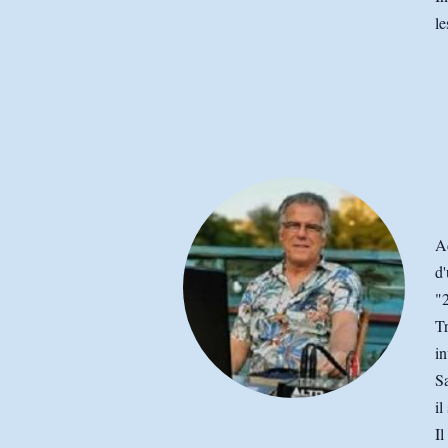
le
A
d
"
Tr
in
Sa
il
Il