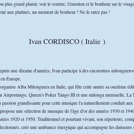
n plus grand plaisir, voir le sourire, l'émotion et le bonheur sur le visa
né aux platines, un moment de bonheur ! Ne le ratez pas !
Ivan CORDISCO ( Italie )
puis une dizaine d'années, Ivan participe à des encuentros milongueros
 en Europe.
 organise Alba Milonguera en Italie, qui fête cette année sa onzième édi
n Airportango, Queen's Poker Tango III et une milonga mensuelle, La 
 passion grandissante pour cette musique l'a naturellement conduit aux 
 propose une sélection de musique de l'âge d'or des années 1930 et 1940
nées 1920 et 1950. Traditionnel et pourtant vivant, son répertoire, co
lectionnés, crée une ambiance énergique qui accompagne les danseurs su