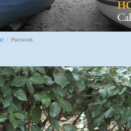
17
P9030116