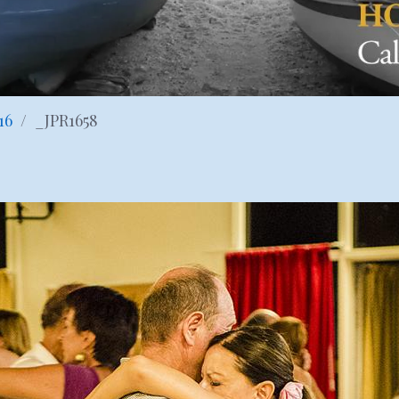
16
_JPR1658