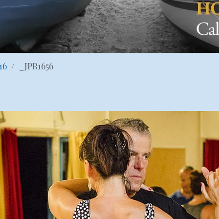
16
_JPR1656