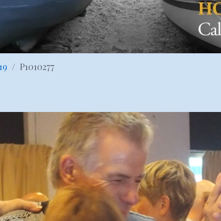
19
P1010277