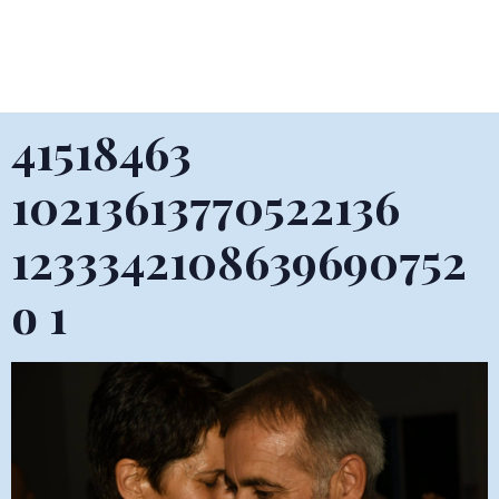
41518463
10213613770522136
1233342108639690752
o 1