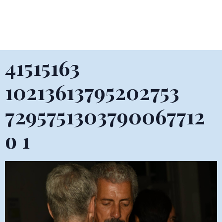
41515163
10213613795202753
7295751303790067712
o 1