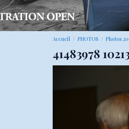
Accueil
PHOTOS
Photos 20
41483978 1021