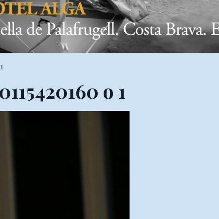
1
0115420160 o 1