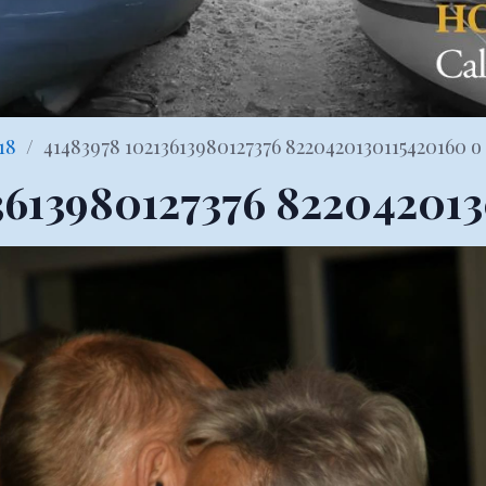
18
41483978 10213613980127376 8220420130115420160 o 
3613980127376 822042013