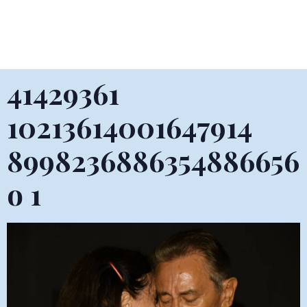
41429361
10213614001647914
8998236886354886656
o 1