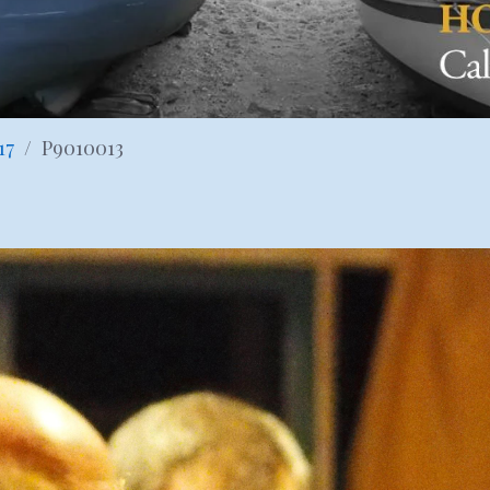
17
P9010013