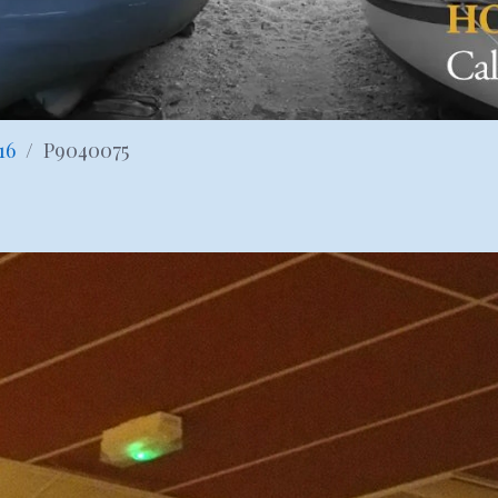
16
P9040075