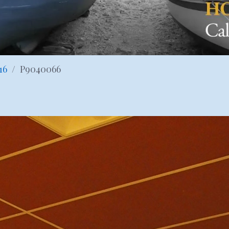
16
P9040066