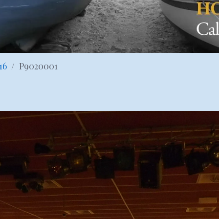
16
P9020001